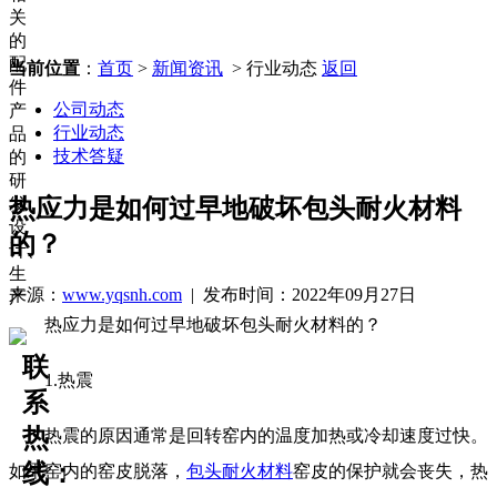
关
的
配
当前位置
：
首页
>
新闻资讯
> 行业动态
返回
件
公司动态
产
行业动态
品
技术答疑
的
研
发、
热应力是如何过早地破坏包头耐火材料
设
的？
计、
生
来源：
www.yqsnh.com
| 发布时间：2022年09月27日
产
热应力是如何过早地破坏包头耐火材料的？
联
1.热震
系
热
热震的原因通常是回转窑内的温度加热或冷却速度过快。
线：
如果窑内的窑皮脱落，
包头耐火材料
窑皮的保护就会丧失，热