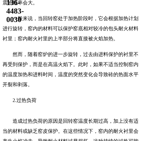
136-
震的概率会大。
4483-
0030
一般来说，当回转窑处于加热阶段时，它会根据加热计划
进行旋转，窑内的材料可以保护窑底相对较冷的包头耐火材料
衬里；窑内耐火衬里的上半部分将直接被火焰加热。
然而，随着窑炉的进一步旋转，过去由进料
保护的衬里不
再受到保护，而是在高温火焰下。此时，如果不适当控制窑内
的温度加热和进料时间，温度的突然变化会导致砖的热面水平
开裂和剥落。
2.过热负荷
造成过热负荷的原因是回转窑温度长期过高，加上没有适
当的材料或缺乏窑皮保护。在这些情况下，窑内的耐火衬里会