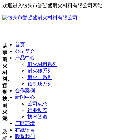
欢迎进入包头市誉强盛耐火材料有限公司网站！
首页
从
公司简介
事
产品中心
耐
耐火材料系列
火
耐火砖系列
材
耐火土系列
料、
预制块系列
预
合作案例
制
新闻中心
块、
公司动态
耐
行业动态
火
技术答疑
泥
厂区环境
在线留言
及
联系我们
相