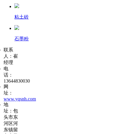
粘土砖
石墨粉
联系
人：崔
经理
电
话：
13644830030
网
址：
www.yqsnh.com
地
址：包
头市东
河区河
东镇留