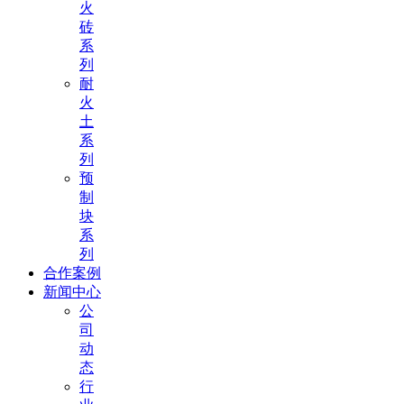
火
砖
系
列
耐
火
土
系
列
预
制
块
系
列
合作案例
新闻中心
公
司
动
态
行