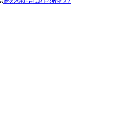
:
耐火浇注料在低温下会收缩吗？