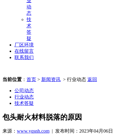
业
动
态
技
术
答
疑
厂区环境
在线留言
联系我们
当前位置
：
首页
>
新闻资讯
> 行业动态
返回
公司动态
行业动态
技术答疑
包头耐火材料脱落的原因
来源：
www.yqsnh.com
| 发布时间：2023年04月06日