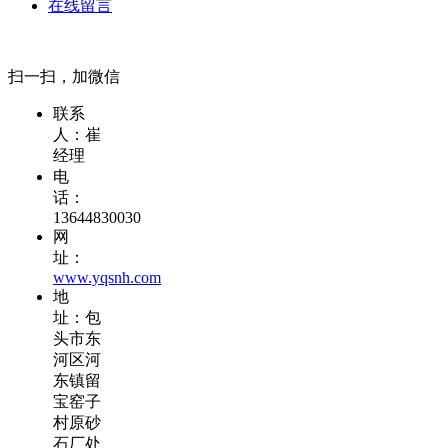
在线留言
扫一扫，加微信
联系
人：崔
经理
电
话：
13644830030
网
址：
www.yqsnh.com
地
址：包
头市东
河区河
东镇留
宝窑子
村原砂
石厂处